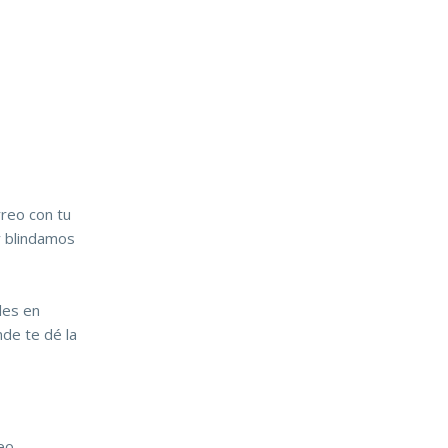
rreo con tu
y blindamos
les en
nde te dé la
reo