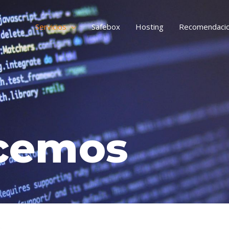
Servicios
Safebox
Hosting
Recomendaci
acemos